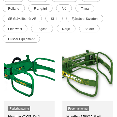
Rolland
Frangård
Ålö
Trima
SB Grävtillbehör AB
Stihl
Fjärrås of Sweden
Steelwrist
Engcon
Norje
Spider
Hustler Equipment
Foderhantering
Foderhantering
Hustler CXR Soft
Hustler MEGA Soft