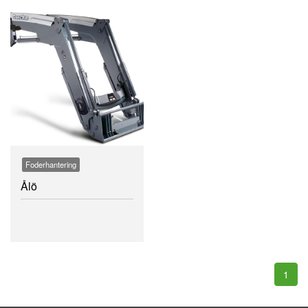
Foderhantering
Ålö
1