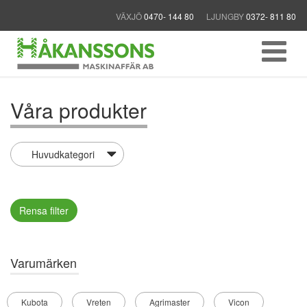
VÄXJÖ
0470- 144 80
LJUNGBY
0372- 811 80
Våra produkter
Rensa filter
Varumärken
Kubota
Vreten
Agrimaster
Vicon