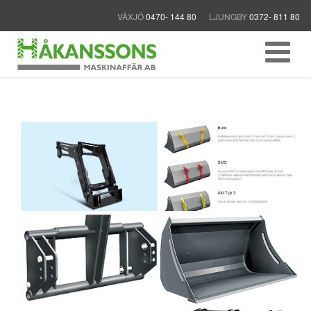
VÄXJÖ
0470- 144 80
LJUNGBY
0372- 811 80