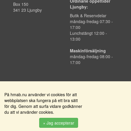
Ordinarie öppettider
Box 150
Ljungby:
341 23 Ljungby
Butik & Reservdelar
måndag-fredag 07:30 -
17:00
Lunchstängt 12:00 -
13:00
Maskinförsäljning
måndag-fredag 08:00 -
17:00
På hmab.nu använder vi cookies för att
Få nyhetsbrev med erbjudanden och nyheter
webbplatsen ska fungera på ett bra sätt
PRENUMERERA
för dig. Genom att surfa vidare godkänner
du att vi använder cookies.
× Jag accepterar
info@hmab.nu