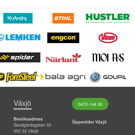
Växjö
0470-144 80
Besöksadress
Öppettider Växjö
Sandgärdsgatan 33
352 32 Växjö