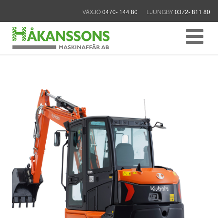
VÄXJÖ
0470- 144 80
LJUNGBY
0372- 811 80