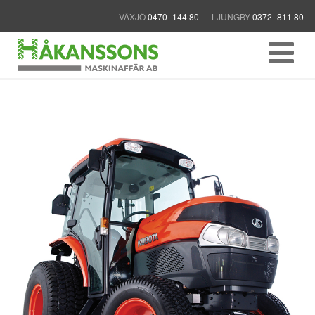
VÄXJÖ
0470- 144 80
LJUNGBY
0372- 811 80