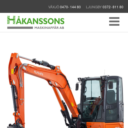
VÄXJÖ
0470- 144 80
LJUNGBY
0372- 811 80