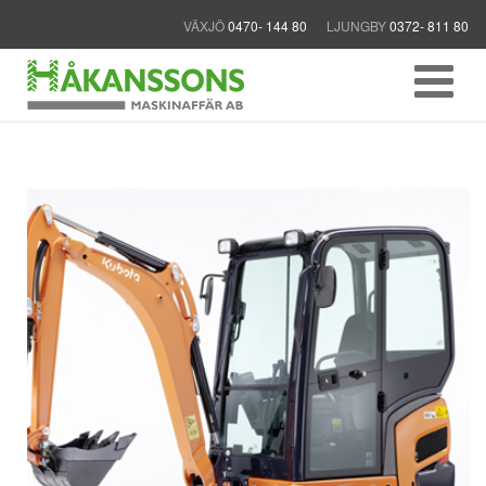
VÄXJÖ
0470- 144 80
LJUNGBY
0372- 811 80