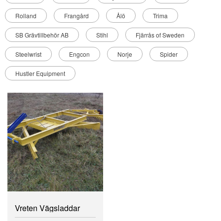
Rolland
Frangård
Ålö
Trima
SB Grävtillbehör AB
Stihl
Fjärrås of Sweden
Steelwrist
Engcon
Norje
Spider
Hustler Equipment
Vreten Vägsladdar