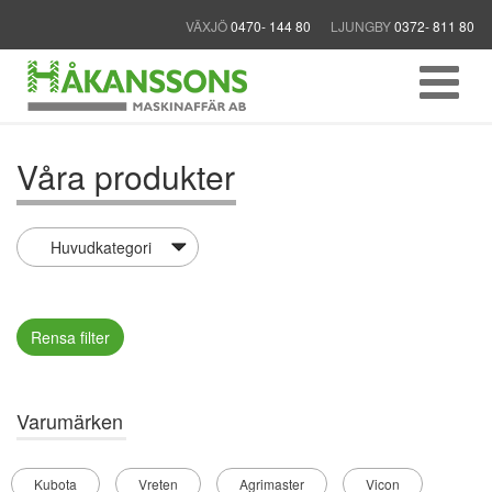
VÄXJÖ
0470- 144 80
LJUNGBY
0372- 811 80
Våra produkter
Rensa filter
Varumärken
Kubota
Vreten
Agrimaster
Vicon