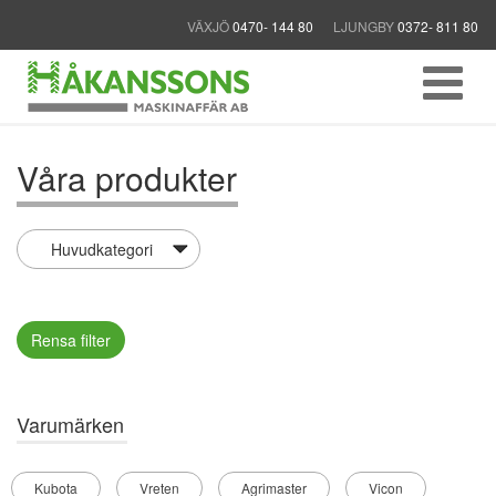
VÄXJÖ
0470- 144 80
LJUNGBY
0372- 811 80
Våra produkter
Rensa filter
Varumärken
Kubota
Vreten
Agrimaster
Vicon