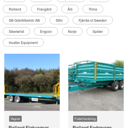
Rolland
Frangård
Ålö
Trima
SB Grävtillbehör AB
Stihl
Fjärrås of Sweden
Steelwrist
Engcon
Norje
Spider
Hustler Equipment
Vagnar
Foderhantering
Rolland Flakvagnar
Rolland Fodervagn