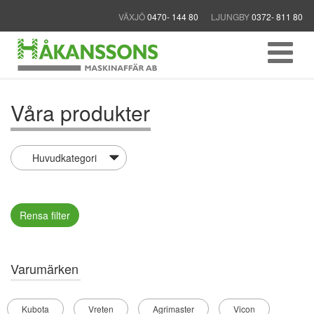
VÄXJÖ
0470- 144 80
LJUNGBY
0372- 811 80
Våra produkter
Rensa filter
Varumärken
Kubota
Vreten
Agrimaster
Vicon