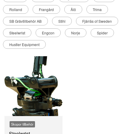
Rolland
Frangård
Ålö
Trima
SB Grävtillbehör AB
Stihl
Fjärrås of Sweden
Steelwrist
Engcon
Norje
Spider
Hustler Equipment
Skopor tillbehör
Steelwrist