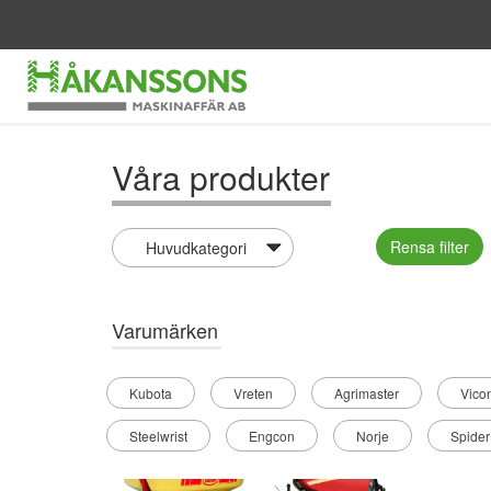
Våra produkter
Rensa filter
Varumärken
Kubota
Vreten
Agrimaster
Vico
Steelwrist
Engcon
Norje
Spider