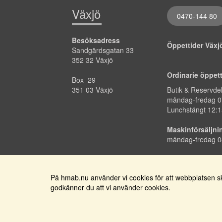
Växjö
0470-144 80
Besöksadress
Öppettider Väx
Sandgärdsgatan 33
352 32 Växjö
Ordinarie öppet
Box 29
351 03 Växjö
Butik & Reservde
måndag-fredag
0
Lunchstängt 12:1
Maskinförsäljni
måndag-fredag 0
På hmab.nu använder vi cookies för att webbplatsen ska
godkänner du att vi använder cookies.
Få nyhetsbrev med
erbjudanden och nyheter