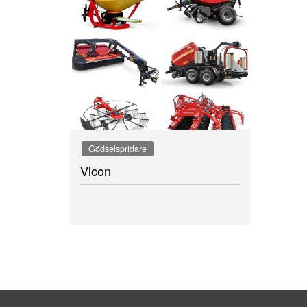
Gödselspridare
Vicon