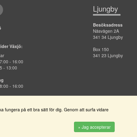
Ljungby
Besöksadress
jö
Näsvägen 2A
341 34 Ljungby
tider Växjö:
Box 150
lar
341 23 Ljungby
7:00
-
16:00
5 - 13:00
ng
8:00 -
16:00
 fungera på ett bra sätt för dig. Genom att surfa vidare
PRENUMERERA
× Jag accepterar