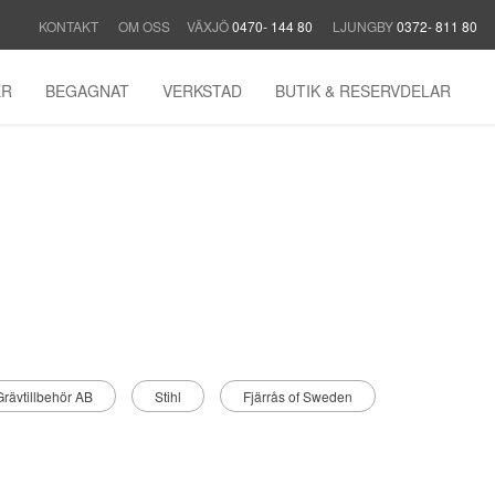
KONTAKT
OM OSS
VÄXJÖ
0470- 144 80
LJUNGBY
0372- 811 80
ER
BEGAGNAT
VERKSTAD
BUTIK & RESERVDELAR
rävtillbehör AB
Stihl
Fjärrås of Sweden