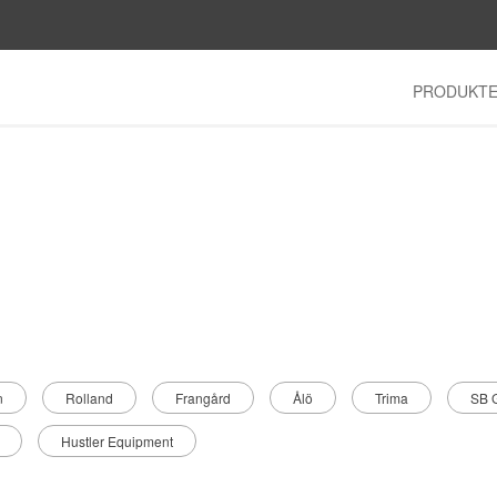
PRODUKT
n
Rolland
Frangård
Ålö
Trima
SB G
Hustler Equipment