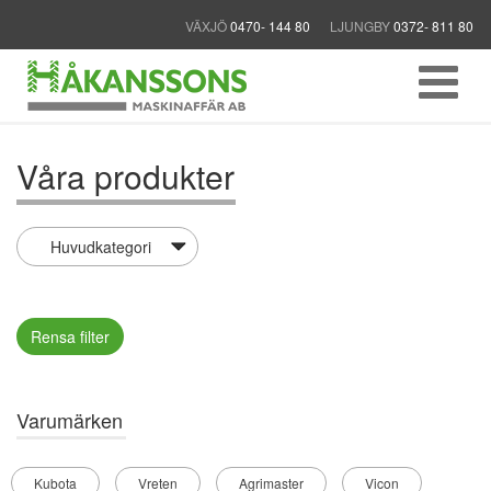
VÄXJÖ
0470- 144 80
LJUNGBY
0372- 811 80
Våra produkter
Rensa filter
Varumärken
Kubota
Vreten
Agrimaster
Vicon