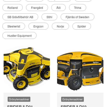
Rolland
Frangård
Ålö
Trima
SB Grävtillbehör AB
Stihl
Fjärrås of Sweden
Steelwrist
Engcon
Norje
Spider
Hustler Equipment
Grönytemaskiner
Grönytemaskiner
SPIDER ILD01
SPIDER ILD02