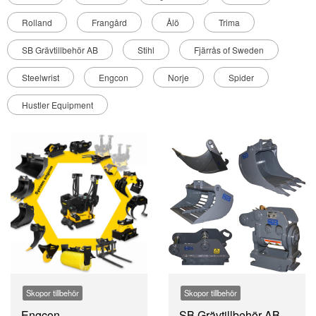
Rolland
Frangård
Ålö
Trima
SB Grävtillbehör AB
Stihl
Fjärrås of Sweden
Steelwrist
Engcon
Norje
Spider
Hustler Equipment
Skopor tillbehör
Skopor tillbehör
Engcon
SB Grävtillbehör AB