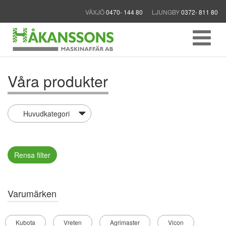
VÄXJÖ
0470- 144 80
LJUNGBY
0372- 811 80
Våra produkter
Rensa filter
Varumärken
Kubota
Vreten
Agrimaster
Vicon