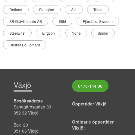
Rolland
Frangård
Ålö
Trima
SB Grävtillbehör AB
Stihl
Fjärrås of Sweden
Steelwrist
Engcon
Norje
Spider
Hustler Equipment
Växjö
0470-144 80
Besöksadress
Öppettider Växjö
Sandgärdsgatan 33
352 32 Växjö
Ordinarie öppettider
Box 29
Växjö:
351 03 Växjö