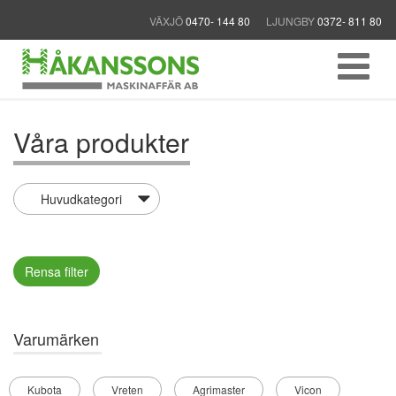
VÄXJÖ
0470- 144 80
LJUNGBY
0372- 811 80
Våra produkter
Rensa filter
Varumärken
Kubota
Vreten
Agrimaster
Vicon