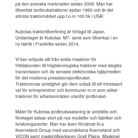
på den svenska marknaden sedan 2009. Man har
tillverklat lantbrukstraktorer sedan 1960 och är det
största traktormärket upp t.o.m 100 hk i USA!
Kubotas traktortillverkning är förlagd till Japan.
Undantaget är Kubotas M7- serie som tillverkas i en
ny fabrik i Frankrike sedan 2014.
Vi kan erbjuda allt från enkla maskiner för
fritidsbonden till högteknologiska traktorer med steglös
transmission och de senaste elektroniska hjälpmedlen
för det moderna pressisionsjordbruket.
Traktorernas smidighet gör dem också till ett intressant
val för entreprenörer och kommuner m.m som söker
traktorer för arbetsområden utanför jordbruket.
Målet för Kubotas jordbrukssatsning är ambitiös och
företaget satsar stort på nya modeller och fabriker och
forskningscenter. Man har även förvärvat bl.a.
Kverneland Group med varumärkena Kverneland och
VICON samt maskintillverkaren Grait Plains. Maskiner