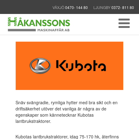
VÄXJÖ
0470- 144 80
LJUNGBY
0372- 811 80
Snäv svängradie, rymliga hytter med bra sikt och en
driftsäkerhet utöver det vanliga är några av de
egenskaper som kännetecknar Kubotas
lantbrukstraktorer.
Kubotas lantbrukstraktorer, idag 75-170 hk, återfinns