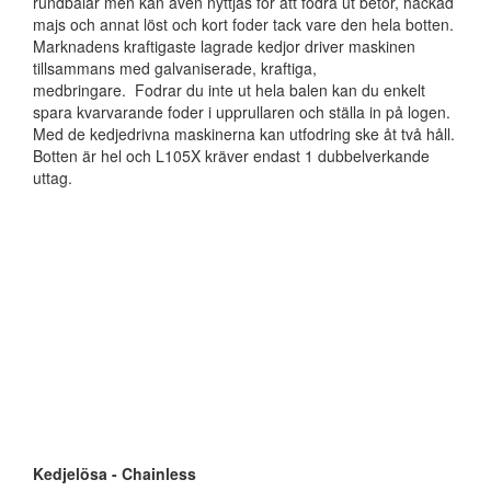
rundbalar men kan även nyttjas för att fodra ut betor, hackad
majs och annat löst och kort foder tack vare den hela botten.
Marknadens kraftigaste lagrade kedjor driver maskinen
tillsammans med galvaniserade, kraftiga,
medbringare. Fodrar du inte ut hela balen kan du enkelt
spara kvarvarande foder i upprullaren och ställa in på logen.
Med de kedjedrivna maskinerna kan utfodring ske åt två håll.
Botten är hel och L105X kräver endast 1 dubbelverkande
uttag.
Kedjelösa - Chainless