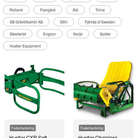
Rolland
Frangård
Ålö
Trima
SB Grävtillbehör AB
Stihl
Fjärrås of Sweden
Steelwrist
Engcon
Norje
Spider
Hustler Equipment
Foderhantering
Foderhantering
Hustler CXR Soft
Hustler Chainless