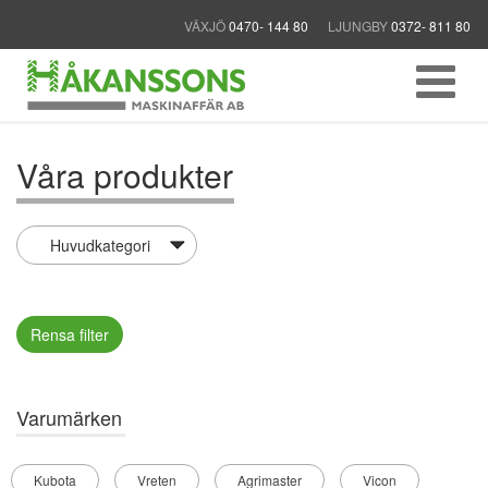
VÄXJÖ
0470- 144 80
LJUNGBY
0372- 811 80
Våra produkter
Rensa filter
Varumärken
Kubota
Vreten
Agrimaster
Vicon