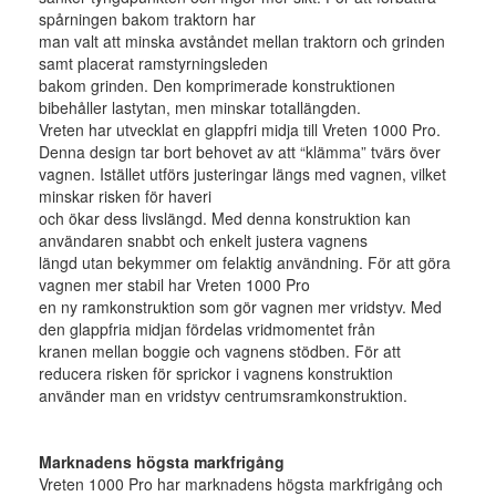
spårningen bakom traktorn har
man valt att minska avståndet mellan traktorn och grinden
samt placerat ramstyrningsleden
bakom grinden. Den komprimerade konstruktionen
bibehåller lastytan, men minskar totallängden.
Vreten har utvecklat en glappfri midja till Vreten 1000 Pro.
Denna design tar bort behovet av att “klämma” tvärs över
vagnen. Istället utförs justeringar längs med vagnen, vilket
minskar risken för haveri
och ökar dess livslängd. Med denna konstruktion kan
användaren snabbt och enkelt justera vagnens
längd utan bekymmer om felaktig användning. För att göra
vagnen mer stabil har Vreten 1000 Pro
en ny ramkonstruktion som gör vagnen mer vridstyv. Med
den glappfria midjan fördelas vridmomentet från
kranen mellan boggie och vagnens stödben. För att
reducera risken för sprickor i vagnens konstruktion
använder man en vridstyv centrumsramkonstruktion.
Marknadens högsta markfrigång
Vreten 1000 Pro har marknadens högsta markfrigång och