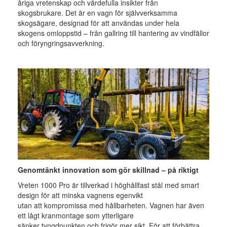
åriga vretenskap och värdefulla insikter från
skogsbrukare. Det är en vagn för självverksamma
skogsägare, designad för att användas under hela
skogens omloppstid – från gallring till hantering av vindfällor
och föryngringsavverkning.
Genomtänkt innovation som gör skillnad – på riktigt
Vreten 1000 Pro är tillverkad i höghållfast stål med smart
design för att minska vagnens egenvikt
utan att kompromissa med hållbarheten. Vagnen har även
ett lågt kranmontage som ytterligare
sänker tyngdpunkten och frigör mer sikt. För att förbättra