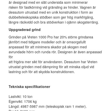
är designad med en slät undersida som minimerar
risken för fastkörning vid gränsling av hinder. Vagnen är
dessutom utrustad med en unik konstruktion i form av
dubbelteleskopiska stödben som ger hög markfrigång,
längre räckvidd och bra stödverkan i ojämn skogsterräng.
Uppgraderad grind
Grinden på Vreten 1000 Pro har 20% större grindarea
jämfört med tidigare modeller och är omsorgsfullt
anpassad för att minimera skador på skogen med
avrundade hörn och runda rör. Designen är även anpassad
för
att frigöra mer sikt för användaren. Dessutom har Vreten
utrustat grinden med dämpning för att minska oljud vid
lastning och för att skydda konstruktionen.
Tekniska specifikationer
Lastvikt: 10 ton
Egenvikt: 1706 kg
Längd: 4987-5987 mm (teleskopisk ram 1 meter).